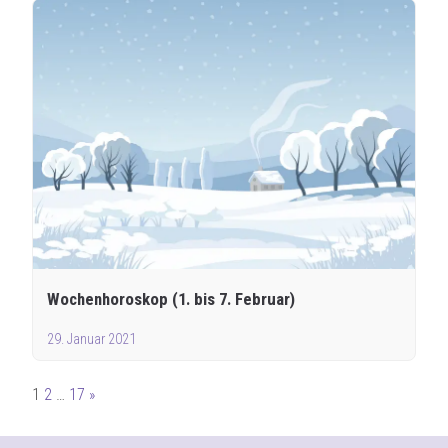
Wochenhoroskop (1. bis 7. Februar)
29. Januar 2021
Seitennummerierung
1
2
…
17
»
der