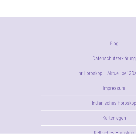
Blog
Datenschutzerklärung
Ihr Horoskop – Aktuell bei GO
Impressum
Indianisches Horosko
Kartenlegen
Keltisches Horoskop