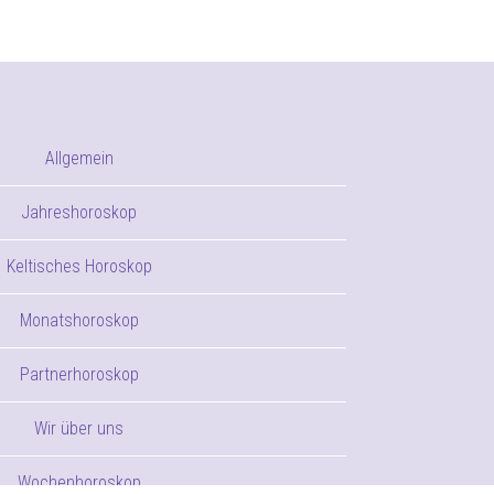
Allgemein
Jahreshoroskop
Keltisches Horoskop
Monatshoroskop
Partnerhoroskop
Wir über uns
Wochenhoroskop