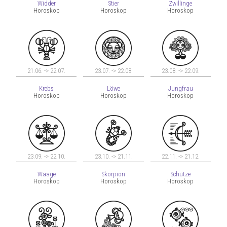
Widder
Stier
Zwillinge
Horoskop
Horoskop
Horoskop
21.06. -> 22.07.
23.07. -> 22.08.
23.08. -> 22.09.
Krebs
Löwe
Jungfrau
Horoskop
Horoskop
Horoskop
23.09. -> 22.10.
23.10. -> 21.11.
22.11. -> 21.12.
Waage
Skorpion
Schütze
Horoskop
Horoskop
Horoskop