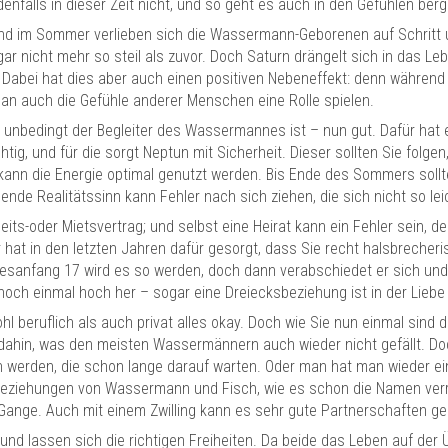
falls in dieser Zeit nicht, und so geht es auch in den Gefühlen berg
nd im Sommer verlieben sich die Wassermann-Geborenen auf Schritt un
t gar nicht mehr so steil als zuvor. Doch Saturn drängelt sich in das 
abei hat dies aber auch einen positiven Nebeneffekt: denn während S
 an auch die Gefühle anderer Menschen eine Rolle spielen.
ht unbedingt der Begleiter des Wassermannes ist – nun gut. Dafür ha
chtig, und für die sorgt Neptun mit Sicherheit. Dieser sollten Sie folgen
, kann die Energie optimal genutzt werden. Bis Ende des Sommers so
lende Realitätssinn kann Fehler nach sich ziehen, die sich nicht so lei
eits-oder Mietsvertrag; und selbst eine Heirat kann ein Fehler sein, d
Er hat in den letzten Jahren dafür gesorgt, dass Sie recht halsbreche
hresanfang 17 wird es so werden, doch dann verabschiedet er sich u
noch einmal hoch her – sogar eine Dreiecksbeziehung ist in der Liebe
l beruflich als auch privat alles okay. Doch wie Sie nun einmal sind d
dahin, was den meisten Wassermännern auch wieder nicht gefällt. Doch
 werden, die schon lange darauf warten. Oder man hat man wieder ei
Beziehungen von Wassermann und Fisch, wie es schon die Namen ver
Gange. Auch mit einem Zwilling kann es sehr gute Partnerschaften ge
 lassen sich die richtigen Freiheiten. Da beide das Leben auf der Ü