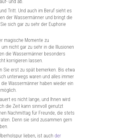
auf- und ab.
d Tritt. Und auch im Beruf sieht es
Leben der Wassermänner und bringt die
ie sich gar zu sehr der Euphorie
t er magische Momente zu
, um nicht gar zu sehr in die Illusionen
llten die Wassermänner besonders
cht korrigieren lassen.
en Sie erst zu spät bemerken. Bis etwa
risch unterwegs waren und alles immer
nd die Wassermänner haben wieder ein
 möglich.
auert es nicht lange, und Ihnen wird
 die Zeit kann sinnvoll genutzt
nen Nachmittag für Freunde, die stets
raten. Denn sie sind zusammen gern
ben.
berholspur lieben, ist auch
der