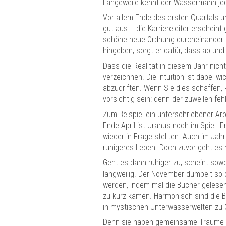
Langeweile kennt der Wassermann jeden
Vor allem Ende des ersten Quartals u
gut aus – die Karriereleiter erschein
schöne neue Ordnung durcheinander. D
hingeben, sorgt er dafür, dass ab und
Dass die Realität in diesem Jahr nic
verzeichnen. Die Intuition ist dabei wi
abzudriften. Wenn Sie dies schaffen
vorsichtig sein: denn der zuweilen feh
Zum Beispiel ein unterschriebener Arb
Ende April ist Uranus noch im Spiel. 
wieder in Frage stellten. Auch im Ja
ruhigeres Leben. Doch zuvor geht es 
Geht es dann ruhiger zu, scheint sowoh
langweilig. Der November dümpelt so 
werden, indem mal die Bücher gelesen
zu kurz kamen. Harmonisch sind die 
in mystischen Unterwasserwelten zu 
Denn sie haben gemeinsame Träume und