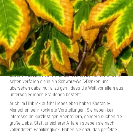
Anerkennung noch um Ruhm, sondern ausschließlich um
Menschlichkeit und Nächstenliebe. Für das Wohl der
Allgemeinheit bringen sie nicht nur sehr viel Energie auf,
sondern auch eine jede Menge Flexibilität und
Einfallsreichtum, sodass sie selbst mit geringen
Hilfsmitteln Großes vollbringen und selbst die ehrgeizigsten
Ziele erreichen.
Natürlich sind auch diese selbstlosen Menschen nicht
perfekt. Zu ihren weniger guten Eigenschaften gehören
Starrsinn und Unnachgiebigkeit. Sie wollen ihre Vorhaben
unter allen Umständen in die Tat umsetzen und neigen
dabei oft dazu, den Blick für die Realität zu verlieren. Nicht
selten verfallen sie in ein Schwarz-Weiß-Denken und
übersehen dabei nur allzu gern, dass die Welt vor allem aus
unterschiedlichen Grautönen besteht.
Auch im Hinblick auf ihr Liebesleben haben Kastanie-
Menschen sehr konkrete Vorstellungen: Sie haben kein
Interesse an kurzfristigen Abenteuern, sondern suchen die
große Liebe. Statt unsicherer Affären streben sie nach
vollendetem Familienglück. Haben sie dazu das perfekte