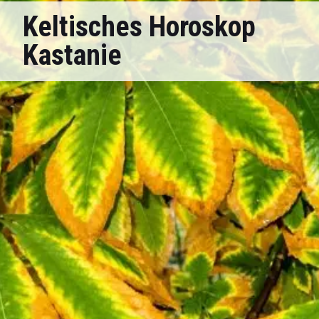
Keltisches Horoskop
Kastanie
Die Kastanie (15.5. – 24.5. und 12.11. – 21.11.) ist im
keltischen Baumhoroskop
ein Symbol für Redlichkeit und
Aufrichtigkeit, die zentrale Werte im Leben aller Kastanie-
Geborenen darstellen. Diese Leute versuchen, ihr Umfeld
von ihren Ansichten zu überzeugen, statt sie einfach nur zu
überreden. Gleichzeitig fungieren sie als soziales Gewissen
und leisten in unserer gewinnorientierten Welt einen
wertvollen Beitrag für eine gerechte Gesellschaft.
Kastanie-Menschen brauchen als Kinder zwar viel
Unterstützung, entwickeln daraus aber einen starken Sinn
für Gerechtigkeit und eine ausgeprägte Hilfsbereitschaft.
Um ihren Mitmenschen zur Seite zu stehen, können sie
enorme Kräfte entwickeln. Dabei geht es ihnen weder um