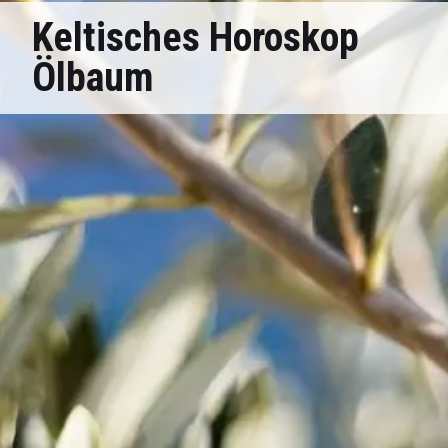
Keltisches Horoskop
Ölbaum
Der Ölbaum (23.9.) steht im
keltischen Baumhoroskop
für
die Weisheit. Menschen, die in seinem Zeichen geboren
wurden, gelten als eher ruhige, diskrete und zurückhaltende
Zeitgenossen, die Kontroversen lieber aus dem Weg gehen.
Doch auch, wenn sie nach außen hin unauffällig sind,
gelten sie als kluge Strategen, die mit viel Geschick die
Klippen des Lebens umschiffen und gute Berater für
andere sind.
Ölbaum-Geborene streben ihr ganzes Leben lang danach,
ihr Wissen zu vergrößern und Weisheit zu erlangen. Am Tag
ihrer Geburt sind der Tag und die Nacht gleich lang, sodass
auch sie stets um Ausgleich bemüht sind und großes
diplomatisches Geschick aufweisen. Gemeinhin gelten sie