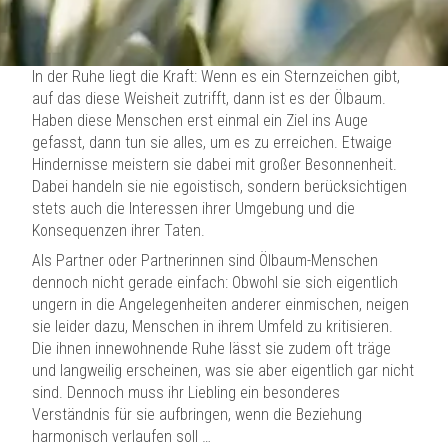
als eher verschlossen und ziehen sich gern in ihre eigenen
vier Wände zurück, um sich Gedanken über das Leben zu
machen.
In der Ruhe liegt die Kraft: Wenn es ein Sternzeichen gibt,
auf das diese Weisheit zutrifft, dann ist es der Ölbaum.
Haben diese Menschen erst einmal ein Ziel ins Auge
gefasst, dann tun sie alles, um es zu erreichen. Etwaige
Hindernisse meistern sie dabei mit großer Besonnenheit.
Dabei handeln sie nie egoistisch, sondern berücksichtigen
stets auch die Interessen ihrer Umgebung und die
Konsequenzen ihrer Taten.
Als Partner oder Partnerinnen sind Ölbaum-Menschen
dennoch nicht gerade einfach: Obwohl sie sich eigentlich
ungern in die Angelegenheiten anderer einmischen, neigen
sie leider dazu, Menschen in ihrem Umfeld zu kritisieren.
Die ihnen innewohnende Ruhe lässt sie zudem oft träge
und langweilig erscheinen, was sie aber eigentlich gar nicht
sind. Dennoch muss ihr Liebling ein besonderes
Verständnis für sie aufbringen, wenn die Beziehung
harmonisch verlaufen soll …