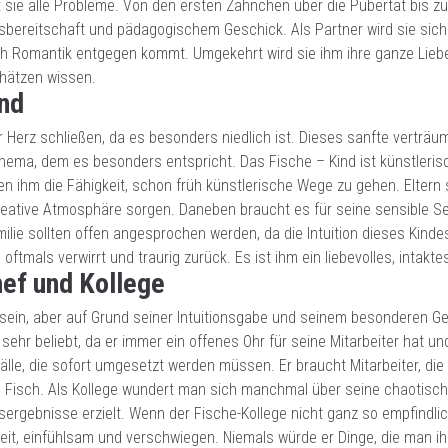
t sie alle Probleme. Von den ersten Zähnchen über die Pubertät bis zur
ilfsbereitschaft und pädagogischem Geschick. Als Partner wird sie sic
ch Romantik entgegen kommt. Umgekehrt wird sie ihm ihre ganze Lie
hätzen wissen.
ind
hr Herz schließen, da es besonders niedlich ist. Dieses sanfte verträu
hema, dem es besonders entspricht. Das Fische – Kind ist künstleris
en ihm die Fähigkeit, schon früh künstlerische Wege zu gehen. Eltern 
reative Atmosphäre sorgen. Daneben braucht es für seine sensible Se
lie sollten offen angesprochen werden, da die Intuition dieses Kind
 oftmals verwirrt und traurig zurück. Es ist ihm ein liebevolles, intak
hef und Kollege
f sein, aber auf Grund seiner Intuitionsgabe und seinem besonderen Ge
 sehr beliebt, da er immer ein offenes Ohr für seine Mitarbeiter hat u
fälle, die sofort umgesetzt werden müssen. Er braucht Mitarbeiter, di
Fisch. Als Kollege wundert man sich manchmal über seine chaotische
rgebnisse erzielt. Wenn der Fische-Kollege nicht ganz so empfindlich
reit, einfühlsam und verschwiegen. Niemals würde er Dinge, die man i