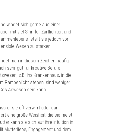
und windet sich gerne aus einer
r mit viel Sinn für Zärtlichkeit und
usammenlebens stellt sie jedoch vor
sensible Wesen zu starken
findet man in diesem Zeichen häufig
ch sehr gut für kreative Berufe
swesen, z.B. ins Krankenhaus, in die
 im Rampenlicht stehen, sind weniger
roßes Anwesen sein kann.
s er sie oft verwirrt oder gar
ert eine große Weisheit, die sie meist
tter kann sie sich auf ihre Intuition in
 Mit Mutterliebe, Engagement und dem