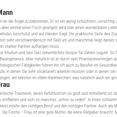
 Mann
ann an die Angel zu bekommen. Er ist ein wenig schüchtern, vorsichtig 
ber einmal einen Fisch geangelt, wird man einen wunderbaren Liebhabe
 behütet, beschützt und auf Händen trägt. Die praktische Seite des Z
meist sehr verschwenderisch mit Geld um und manchmal neigt dieses 
ein starker Partner auffangen muss.
e Intuition und sein fast unheimliches Gespür für Zahlen zugute. So 
Bauingenieure. Aber natürlich ist er durch sein Phantasievermögen au
hologischen Fähigkeiten führen ihn oft auch zu Berufen im Gesundheit
ufe, in denen Sie sehr strukturiert arbeiten müssen oder in denen sie
gezogen, am liebsten im stillen Kämmerchen, was natürlich auch ein g
Frau
antische Träumerin, deren Gefühlsstrom so groß und mitreißend ist, das
 zu entfliehen und sich so manches „schön zu reden“. In ihnen schlumm
eist intuitiv den richtigen Beruf und den richtigen Partner. Auch als Mu
 Die Fische – Frau ist eine gute Mutter, die keine Ratgeber braucht.