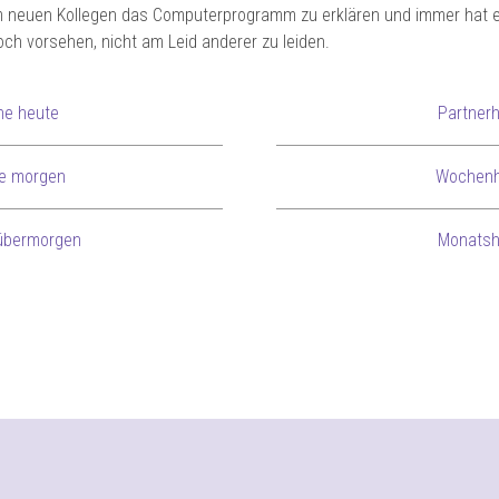
em neuen Kollegen das Computerprogramm zu erklären und immer hat e
och vorsehen, nicht am Leid anderer zu leiden.
he heute
Partner
e morgen
Wochenh
übermorgen
Monatsh