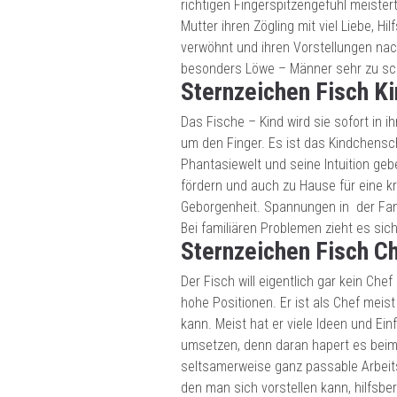
richtigen Fingerspitzengefühl meister
Mutter ihren Zögling mit viel Liebe, H
verwöhnt und ihren Vorstellungen na
besonders Löwe – Männer sehr zu sc
Sternzeichen Fisch K
Das Fische – Kind wird sie sofort in i
um den Finger. Es ist das Kindchensc
Phantasiewelt und seine Intuition geb
fördern und auch zu Hause für eine k
Geborgenheit. Spannungen in der Fami
Bei familiären Problemen zieht es sich
Sternzeichen Fisch C
Der Fisch will eigentlich gar kein Che
hohe Positionen. Er ist als Chef meist
kann. Meist hat er viele Ideen und Ein
umsetzen, denn daran hapert es beim 
seltsamerweise ganz passable Arbeitse
den man sich vorstellen kann, hilfsbe