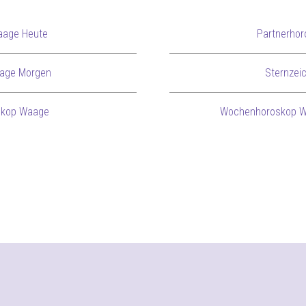
aage Heute
Partnerho
age Morgen
Sternzei
skop Waage
Wochenhoroskop W