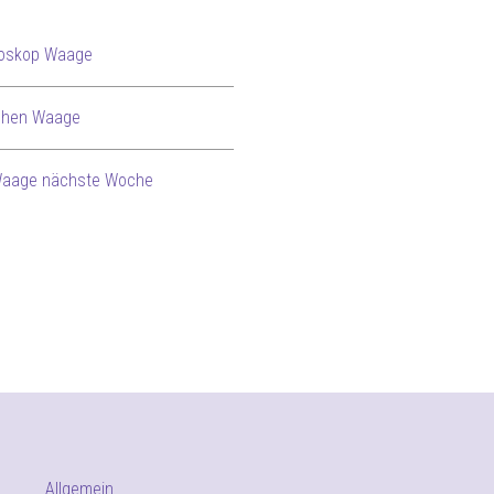
roskop Waage
chen Waage
aage nächste Woche
Allgemein